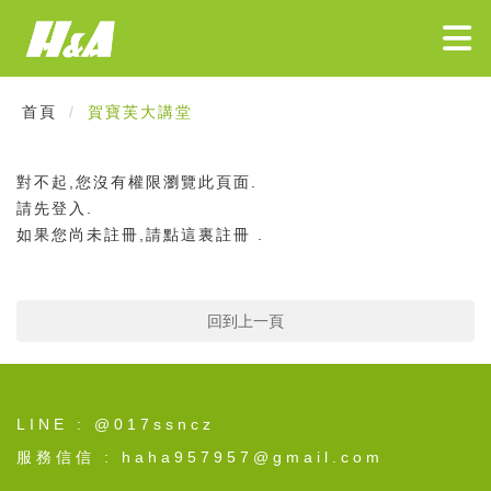
首頁
賀寶芙大講堂
對不起,您沒有權限瀏覽此頁面.
請先
登入
.
如果您尚未註冊,請
點這裏註冊
.
回到上一頁
LINE : @017ssncz
服務信信 : haha957957@gmail.com